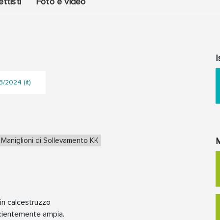
ttisti
Foto e video
I
/2024 (it)
M
Maniglioni di Sollevamento KK
 in calcestruzzo
icientemente ampia.