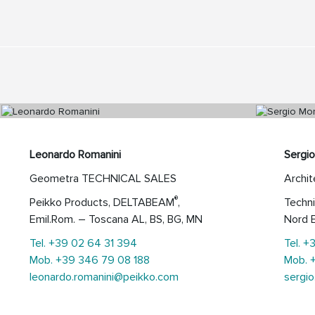
Leonardo Romanini
Sergi
Geometra TECHNICAL SALES
Archit
®
Peikko Products, DELTABEAM
,
Techni
Emil.Rom. – Toscana AL, BS, BG, MN
Nord E
Tel. +39 02 64 31 394
Tel. 
Mob. +39 346 79 08 188
Mob. 
leonardo.romanini@peikko.com
sergi