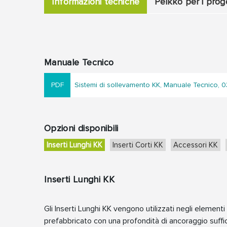
Informazioni tecniche
Peikko per i proge
Manuale Tecnico
Sistemi di sollevamento KK, Manuale Tecnico, 03
Opzioni disponibili
Inserti Lunghi KK
Inserti Corti KK
Accessori KK
Inserti Lunghi KK
Gli Inserti Lunghi KK vengono utilizzati negli elementi
prefabbricato con una profondità di ancoraggio suff