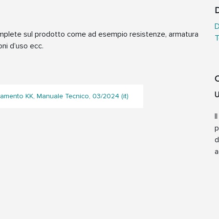
D
D
complete sul prodotto come ad esempio resistenze, armatura
T
oni d’uso ecc.
C
U
evamento KK, Manuale Tecnico, 03/2024 (it)
I
p
d
a