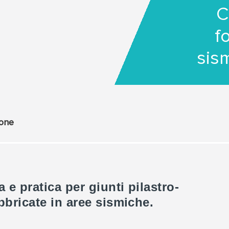
C
f
sis
ione
 e pratica per giunti pilastro-
bbricate in aree sismiche.