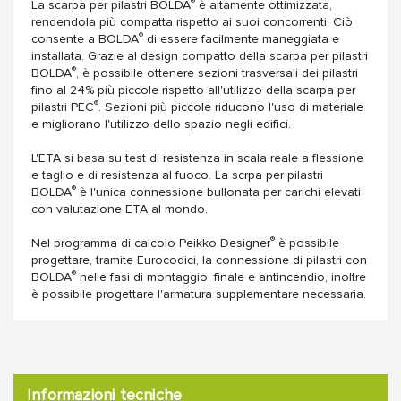
®
La scarpa per pilastri BOLDA
è altamente ottimizzata,
rendendola più compatta rispetto ai suoi concorrenti. Ciò
®
consente a BOLDA
di essere facilmente maneggiata e
installata. Grazie al design compatto della scarpa per pilastri
®
BOLDA
, è possibile ottenere sezioni trasversali dei pilastri
fino al 24% più piccole rispetto all'utilizzo della scarpa per
®
pilastri PEC
. Sezioni più piccole riducono l'uso di materiale
e migliorano l'utilizzo dello spazio negli edifici.
L'ETA si basa su test di resistenza in scala reale a flessione
e taglio e di resistenza al fuoco. La scrpa per pilastri
®
BOLDA
è l'unica connessione bullonata per carichi elevati
con valutazione ETA al mondo.
®
Nel programma di calcolo Peikko Designer
è possibile
progettare, tramite Eurocodici, la connessione di pilastri con
®
BOLDA
nelle fasi di montaggio, finale e antincendio, inoltre
è possibile progettare l'armatura supplementare necessaria.
Informazioni tecniche