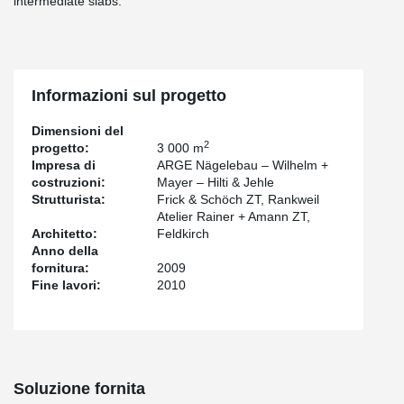
intermediate slabs.
Informazioni sul progetto
Dimensioni del
2
progetto:
3 000 m
Impresa di
ARGE Nägelebau – Wilhelm +
costruzioni:
Mayer – Hilti & Jehle
Strutturista:
Frick & Schöch ZT, Rankweil
Atelier Rainer + Amann ZT,
Architetto:
Feldkirch
Anno della
fornitura:
2009
Fine lavori:
2010
Soluzione fornita