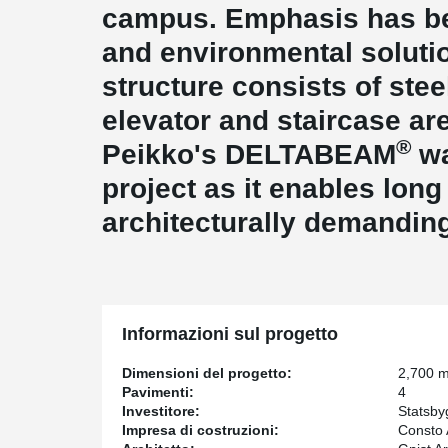
campus. Emphasis has be
and environmental soluti
structure consists of ste
elevator and staircase ar
®
Peikko's DELTABEAM
wa
project as it enables lon
architecturally demandin
Informazioni sul progetto
Dimensioni del progetto:
2,700 
Pavimenti:
4
Investitore:
Statsby
Impresa di costruzioni:
Consto