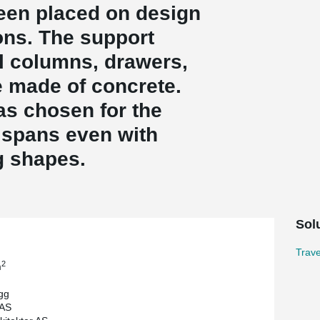
en placed on design
ons. The support
el columns, drawers,
e made of concrete.
s chosen for the
g spans even with
g shapes.
Sol
Trav
2
m
gg
 AS