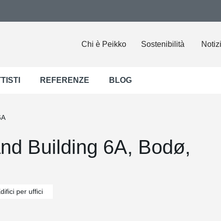
Chi è Peikko
Sostenibilità
Notiz
TISTI
REFERENZE
BLOG
6A
and Building 6A, Bodø,
difici per uffici