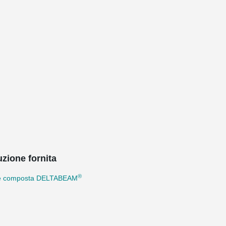
uzione fornita
®
e composta DELTABEAM