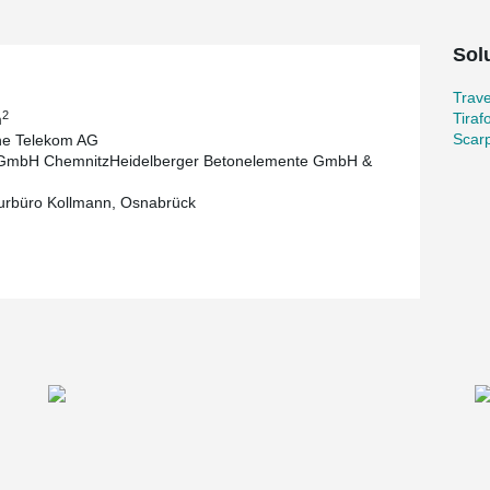
Sol
Trav
2
Tiraf
m
Scarp
he Telekom AG
 GmbH ChemnitzHeidelberger Betonelemente GmbH &
urbüro Kollmann, Osnabrück