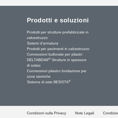
Prodotti e soluzioni
Prodotti per strutture prefabbricate in
calcestruzzo
Sistemi d'armatura
Prodotti per pavimenti in calcestruzzo
Connessioni bullonate per pilastri
®
DELTABEAM
Strutture in spessore
di solaio
Connessioni pilastro fondazione per
zone sismiche
uTube
Contattaci
®
Sistema di aste BESISTA
Condizioni sulla Privacy
Note Legali
Condizion