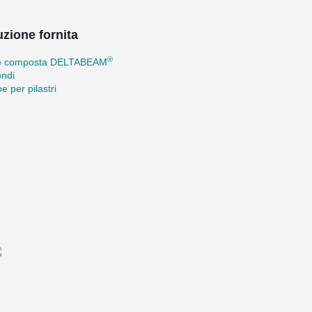
uzione fornita
®
e composta DELTABEAM
ondi
e per pilastri