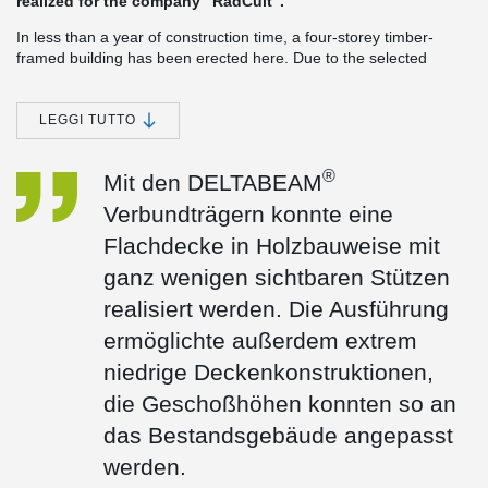
realized for the company "RadCult".
In less than a year of construction time, a four-storey timber-
framed building has been erected here. Due to the selected
drywall construction, the commercial areas on the ground floor
and first floor could already be put into operation sooner in order
to be able to renovate the old commercial space as well.
LEGGI TUTTO
®
With the innovative DELTABEAM
composite solution, it was
possible to optimally respond to the special fire protection
®
Mit den DELTABEAM
requirements during construction.
Verbundträgern konnte eine
Flachdecke in Holzbauweise mit
ganz wenigen sichtbaren Stützen
realisiert werden. Die Ausführung
ermöglichte außerdem extrem
niedrige Deckenkonstruktionen,
die Geschoßhöhen konnten so an
das Bestandsgebäude angepasst
werden.