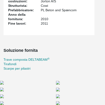
costruzioni:
Jorton A/S
Strutturista:
Cowi
Prefabbricatore:
PL Beton and Spæncom
Anno della
fornitura:
2010
Fine lavori:
2011
Soluzione fornita
®
Trave composta DELTABEAM
Tirafondi
Scarpe per pilastri