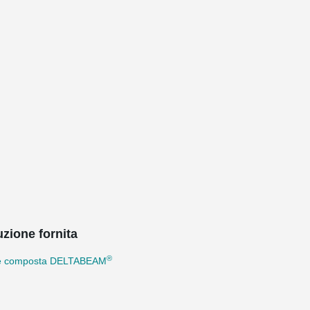
uzione fornita
®
e composta DELTABEAM