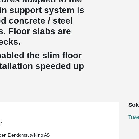
in support system is
d concrete / steel
s. Floor slabs are
 decks.
abled the slim floor
stallation speeded up
.
Sol
Trav
2
m
rden Eiendomsutvikling AS