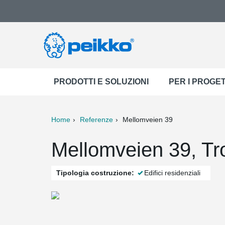
PRODOTTI E SOLUZIONI
PER I PROGET
Home
Referenze
Mellomveien 39
ter
Print
Mail
Mellomveien 39, T
Tipologia costruzione:
Edifici residenziali