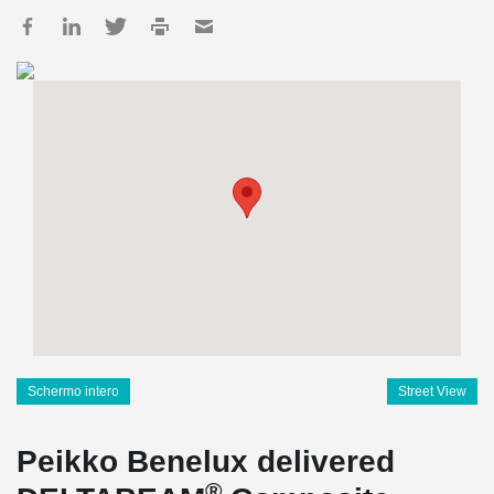
Schermo intero
Street View
Peikko Benelux delivered
®