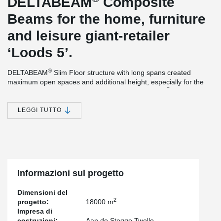
DELTABEAM
Composite
Beams for the home, furniture
and leisure giant-retailer
‘Loods 5’.
®
DELTABEAM
Slim Floor structure with long spans created
maximum open spaces and additional height, especially for the
®
parking under the commercial stores. DELTABEAM
s were
delivered with a fire resistance of 90 minutes, without additional
needed fire-protection at the site. The main structure of the
LEGGI TUTTO
building was completed within 7 weeks, thanks to the rapid
®
construction method of DELTABEAM
. The official opening of the
brand new location of ‘Loods5’ was earlier than expected.
Informazioni sul progetto
Dimensioni del
2
progetto:
18000 m
Impresa di
costruzioni:
Aan de Stegge Twello