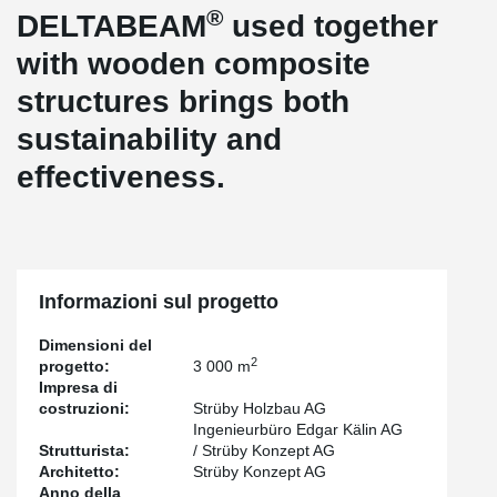
®
DELTABEAM
used together
with wooden composite
structures brings both
sustainability and
effectiveness.
Informazioni sul progetto
Dimensioni del
2
progetto:
3 000 m
Impresa di
costruzioni:
Strüby Holzbau AG
Ingenieurbüro Edgar Kälin AG
Strutturista:
/ Strüby Konzept AG
Architetto:
Strüby Konzept AG
Anno della