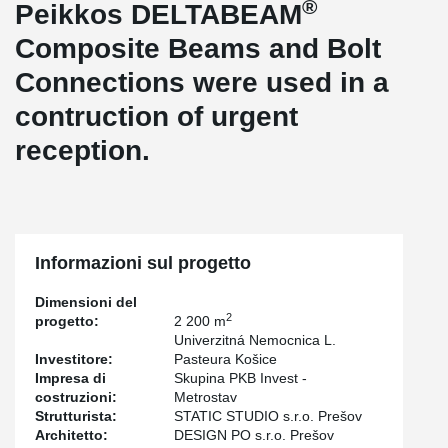
®
Peikkos DELTABEAM
Composite Beams and Bolt
Connections were used in a
contruction of urgent
reception.
Informazioni sul progetto
Dimensioni del
2
progetto:
2 200 m
Univerzitná Nemocnica L.
Investitore:
Pasteura Košice
Impresa di
Skupina PKB Invest -
costruzioni:
Metrostav
Strutturista:
STATIC STUDIO s.r.o. Prešov
Architetto:
DESIGN PO s.r.o. Prešov