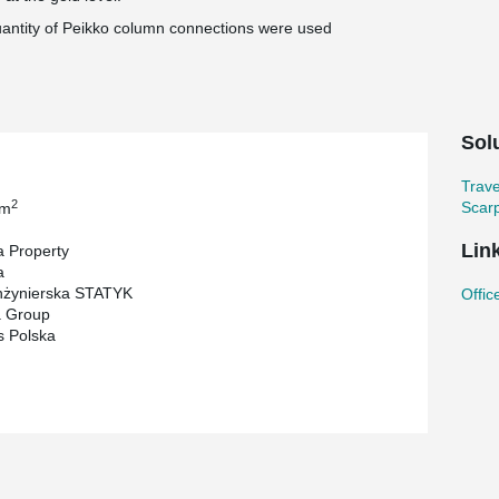
uantity of Peikko column connections were used
Sol
Trav
2
Scarp
 m
Lin
 Property
a
nżynierska STATYK
Offic
 Group
s Polska