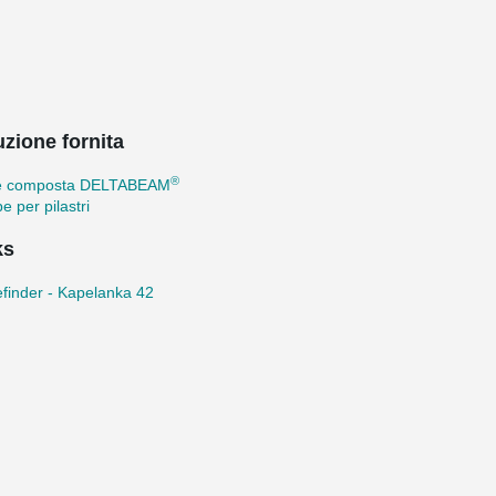
uzione fornita
®
e composta DELTABEAM
e per pilastri
ks
efinder - Kapelanka 42