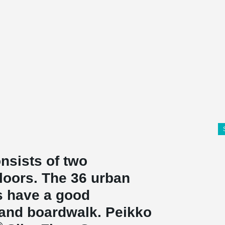
nsists of two
floors. The 36 urban
s have a good
 and boardwalk. Peikko