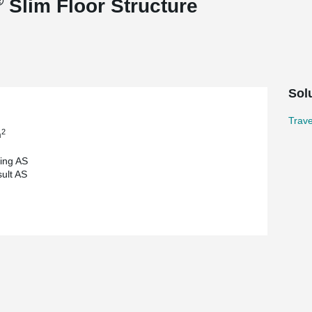
®
Slim Floor Structure
Sol
Trav
2
m
ding AS
ult AS