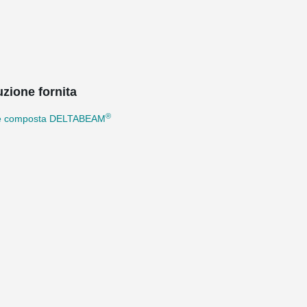
uzione fornita
®
e composta DELTABEAM