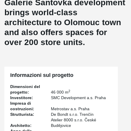
Galerie Šantovka development
brings world-class
architecture to Olomouc town
and also offers spaces for
over 200 store units.
Informazioni sul progetto
Dimensioni del
2
progetto:
46 000 m
Investitore:
SMC Development a.s. Praha
Impresa di
costruzioni:
Metrostav a.s. Praha
Strutturista:
De Bondt s.r.o. Trenčín
Atelier 8000 s.r.o. České
Architetto:
Budějovice