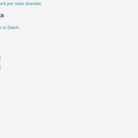
rti per solai alveolari
ks
le in Dutch