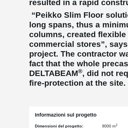
resulted in a rapid constr
“Peikko Slim Floor solu
long spans, thus a mini
columns, created flexible
commercial stores”, says 
project. The contractor wa
fact that the whole precas
®
DELTABEAM
, did not re
fire-protection at the site.
Informazioni sul progetto
2
Dimensioni del progetto:
9000 m