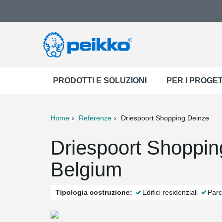
PRODOTTI E SOLUZIONI
PER I PROGET
Home
Referenze
Driespoort Shopping Deinze
ter
Print
Mail
Driespoort Shoppin
Belgium
Tipologia costruzione:
Edifici residenziali
Parc