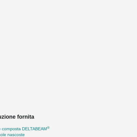
uzione fornita
®
e composta DELTABEAM
ole nascoste