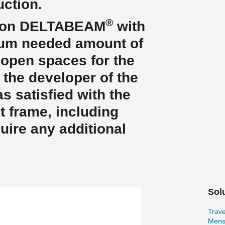
uction.
®
tion DELTABEAM
with
mum needed amount of
 open spaces for the
the developer of the
s satisfied with the
t frame, including
quire any additional
Sol
Trav
Mens