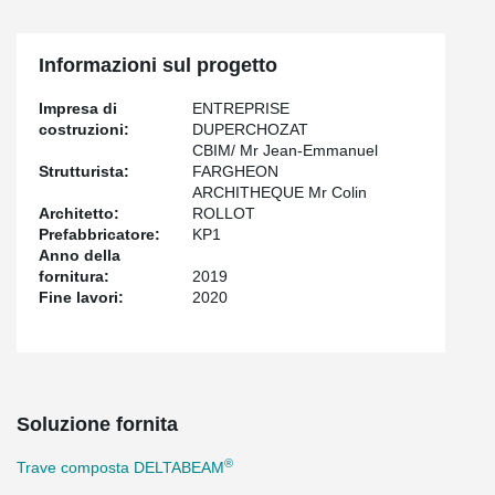
achieve a slim floor; the height of the wine vats and the cellars
being a principal constraint.
®
The use of DELTABEAM
enabled a quick building process and
Informazioni sul progetto
assisted in the modernization of the building.
Impresa di
ENTREPRISE
costruzioni:
DUPERCHOZAT
CBIM/ Mr Jean-Emmanuel
Strutturista:
FARGHEON
ARCHITHEQUE Mr Colin
Architetto:
ROLLOT
Prefabbricatore:
KP1
Anno della
fornitura:
2019
Fine lavori:
2020
Soluzione fornita
®
Trave composta DELTABEAM