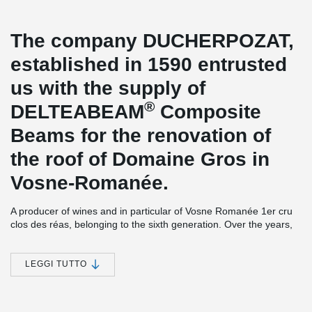
The company DUCHERPOZAT,
established in 1590 entrusted
us with the supply of
®
DELTEABEAM
Composite
Beams for the renovation of
the roof of Domaine Gros in
Vosne-Romanée.
A producer of wines and in particular of Vosne Romanée 1er cru
clos des réas, belonging to the sixth generation. Over the years,
the estate has been expanding their Hautes-Côtes by adding new
plantations.
LEGGI TUTTO
The building site is located on the road of the Grands Crus of
Bourgogne.
®
DELTABEAM
Composite Beams were installed with pre-slabs to