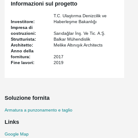
Informazioni sul progetto
T.C. Ulaştırma Denizcilik ve
Investitore:
Haberleşme Bakanlığı
Impresa di
costruzioni:
Sarıdağlar İnş. Ve Tic. A.Ş.
Strutturista:
Balkar Mühendislik
Architetto:
Melike Altınışık Architects
Anno della
fornitura:
2017
Fine lavori:
2019
Soluzione fornita
Armatura a punzonamento e taglio
Links
Google Map