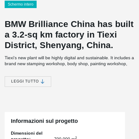
Schermo intero
BMW Brilliance China has built
a 3.2-sq km factory in Tiexi
District, Shenyang, China.
Tiexi's new plant will be highly digital and sustainable. It includes a
brand new stamping workshop, body shop, painting workshop,
general assembly workshop, and external infrastructure, among
2
which the biggest single workshop reaching 270,000 m
, hitting
the size record in BMW Group globally.
LEGGI TUTTO
Peikko’s flooring products were chosen because of outstanding
product and service quality, and expertise in similar projects.
Peikko supplied a total of around 35 000 meters of flooring
®
products, mainly TERAJOINT
Free Movement Joints,
DOWELCRADLE Load Transfer System, and corner protectors.
Informazioni sul progetto
Dimensioni del
2