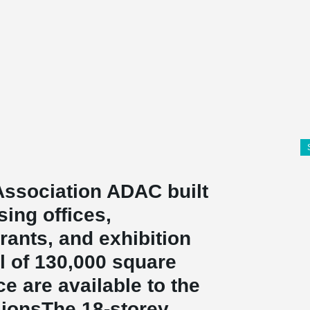
ssociation ADAC built
ing offices,
ants, and exhibition
al of 130,000 square
e are available to the
sionsThe 18-storey