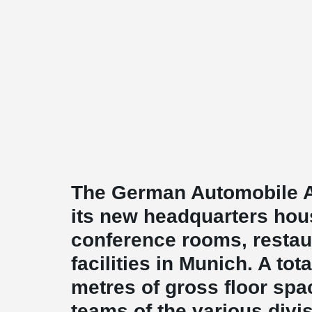
The German Automobile A
its new headquarters hous
conference rooms, restaur
facilities in Munich. A tot
metres of gross floor spac
teams of the various divi