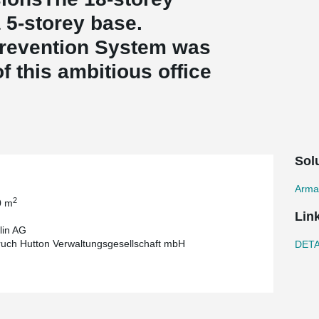
a 5-storey base.
revention System was
f this ambitious office
Sol
Arma
2
0 m
Lin
lin AG
uch Hutton Verwaltungsgesellschaft mbH
DETAI