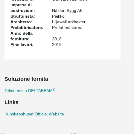
Impresa di
costruzioni:
Nåiden Bygg AB
Strutturista:
Peikko
Architetto:
Liljewall arkitekter
Prefabbricatore:
Prefabmästarna
Anno della
fornitura:
2018
Fine lavori:
2019
Soluzione fornita
®
Telaio misto DELTABEAM
Links
Kunskapshuset Official Website