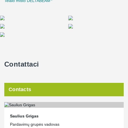
Telaio misto DELTABEAM
Contattaci
Contacts
Saulius Grigas
Pardavimų grupės vadovas